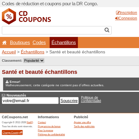
Codes de réduction et coup
Boutiques
Codes
Éc
Accueil
>
Échantillons
> San
Jeux concours