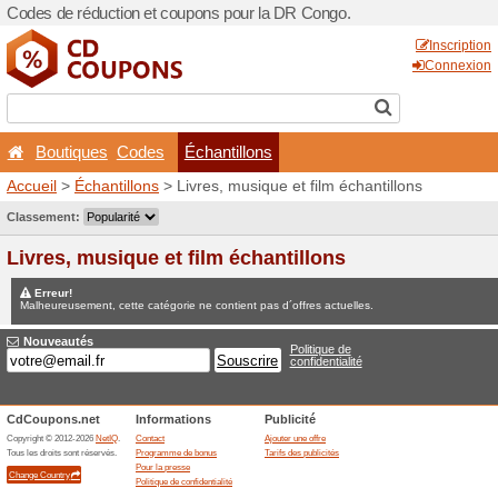
Codes de réduction et coup
Boutiques
Codes
Éc
Accueil
>
Échantillons
> Liv
Jeux concours