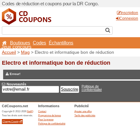
Codes de réduction et coup
Boutiques
Codes
Éch
Jeux concours
Accueil
>
Mag
> Electro et 